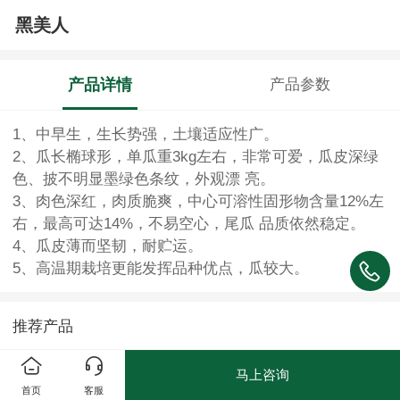
黑美人
产品详情
产品参数
1、中早生，生长势强，土壤适应性广。
2、瓜长椭球形，单瓜重3kg左右，非常可爱，瓜皮深绿
色、披不明显墨绿色条纹，外观漂 亮。
3、肉色深红，肉质脆爽，中心可溶性固形物含量12%左
右，最高可达14%，不易空心，尾瓜 品质依然稳定。
4、瓜皮薄而坚韧，耐贮运。
5、高温期栽培更能发挥品种优点，瓜较大。
推荐产品
马上咨询
首页
客服